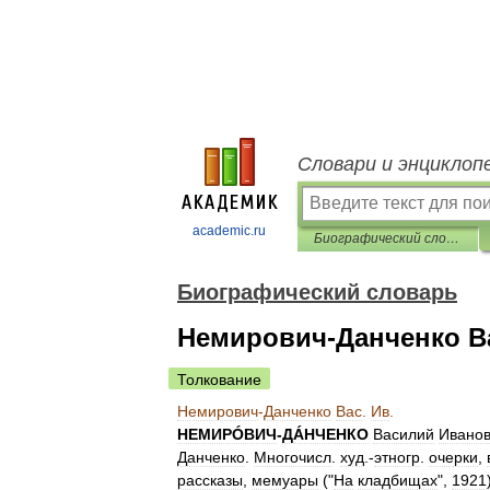
Словари и энциклоп
academic.ru
Биографический словарь
Биографический словарь
Немирович-Данченко Ва
Толкование
Немирович
-
Данченко
Вас
.
Ив
.
НЕМИРÓВИЧ
-
ДÁНЧЕНКО
Василий
Ивано
Данченко
.
Многочисл
.
худ
.-
этногр
.
очерки
,
рассказы
,
мемуары
("
На
кладбищах
",
1921