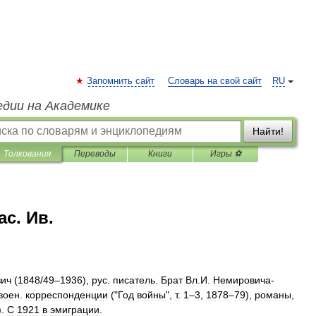
Запомнить сайт
Словарь на свой сайт
RU
едии на Академике
Найти!
Толкования
Переводы
Книги
Игры ⚽
с. Ив.
вич
(
1848
/
49
–
1936
),
рус
.
писатель
.
Брат
Вл
.
И
.
Немировича
-
воен
.
корреспонденции
("
Год
войны
",
т
.
1
–
3
,
1878
–
79
),
романы
,
).
С
1921
в
эмиграции
.