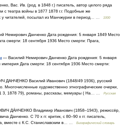
о, Вас. Ив. (род. в 1848 г.) писатель, автор целого ряда
 с театра войны в 1877 1878 г.г. Подобные же
х у читателей, посылал из Манчжурии в период… …
1000
й Немирович Данченко Дата рождения: 5 января 1849 Место
та смерти: 18 сентября 1936 Место смерти: Прага,
ч
— Василий Немирович Данченко Дата рождения: 5 января
 империя Дата смерти: 18 сентября 1936 Место смерти:
 ДАНЧЕНКО Василий Иванович (1848/49 1936), русский
ко. Многочисленные художественно этнографические очерки,
. 1 3, 1878 79), романы, рассказы, мемуары ( На… …
Русская
ИЧ ДÁНЧЕНКО Владимир Иванович (1858–1943), режиссёр,
ча Данченко. С 70 х гг. критик, с 80–90 х гг. писатель,
тра, вместе с К.С. Станиславским в… …
Биографический словарь