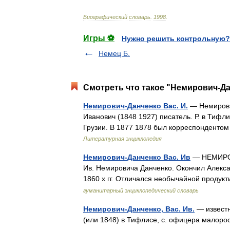
Биографический
словарь
.
1998
.
Игры ⚽
Нужно решить контрольную?
Немец Б.
Смотреть что такое "Немирович-Дан
Немирович-Данченко Вас. И.
— Немирови
Иванович (1848 1927) писатель. Р. в Тифл
Грузии. В 1877 1878 был корреспондентом
Литературная энциклопедия
Немирович-Данченко Вас. Ив
— НЕМИРОВИ
Ив. Немировича Данченко. Окончил Алексан
1860 х гг. Отличался необычайной проду
гуманитарный энциклопедический словарь
Немирович-Данченко, Вас. Ив.
— известн
(или 1848) в Тифлисе, с. офицера малор