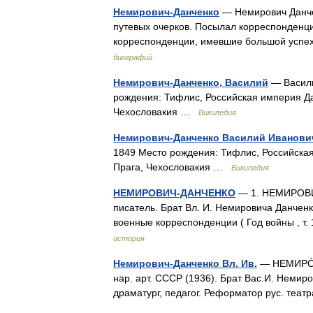
Немирович-Данченко
— Немирович Данченк
путевых очерков. Посылал корреспонденции
корреспонденции, имевшие большой успе
биографий
Немирович-Данченко, Василий
— Васили
рождения: Тифлис, Российская империя Да
Чехословакия …
Википедия
Немирович-Данченко Василий Иванови
1849 Место рождения: Тифлис, Российская
Прага, Чехословакия …
Википедия
НЕМИРОВИЧ-ДАНЧЕНКО
— 1. НЕМИРОВИЧ
писатель. Брат Вл. И. Немировича Данчен
военные корреспонденции ( Год войны , т
история
Немирович-Данченко Вл. Ив.
— НЕМИРÓВ
нар. арт. СССР (1936). Брат Вас.И. Немирови
драматург, педагог. Реформатор рус. теа