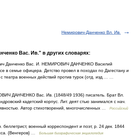
Немирович-Данченко Вл. Ив.
ченко Вас. Ив." в других словарях:
ч Данченко Вас. И. НЕМИРОВИЧ ДАНЧЕНКО Василий
исе в семье офицера. Детство провел в походах по Дагестану и
 с театра военных действий против турок (отд. изд.… …
Ч ДАНЧЕНКО Вас. Ив. (1848/49 1936) писатель. Брат Вл.
дровский кадетский корпус. Лит. деят стью занимался с нач.
ктивностью. Автор стихотворений, многочисленных …
Российский
. беллетрист, военный корреспондент и поэт, р. 24 дек. 1844
осса. {Венгеров} …
Большая биографическая энциклопедия